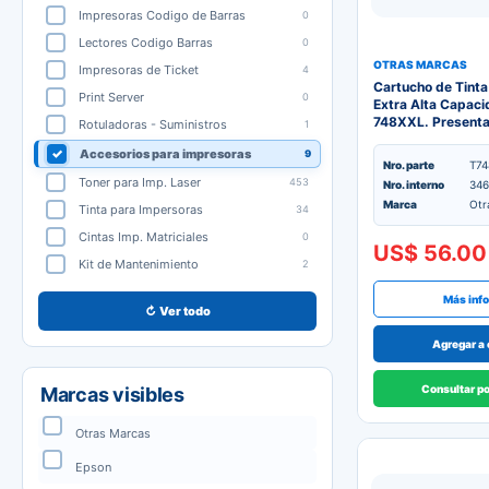
Impresoras Codigo de Barras
0
Lectores Codigo Barras
0
OTRAS MARCAS
Impresoras de Ticket
4
Cartucho de Tinta
Print Server
0
Extra Alta Capaci
748XXL. Presentac
Rotuladoras - Suministros
1
Accesorios para impresoras
9
Nro. parte
T74
Toner para Imp. Laser
453
Nro. interno
346
Marca
Otr
Tinta para Impersoras
34
Cintas Imp. Matriciales
0
US$ 56.00
Kit de Mantenimiento
2
Más inf
↻ Ver todo
Agregar a 
Consultar p
Marcas visibles
Otras Marcas
Epson