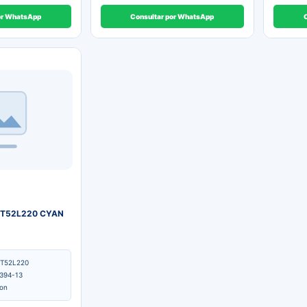
or WhatsApp
Consultar por WhatsApp
3T52L220 CYAN
T52L220
394-13
on