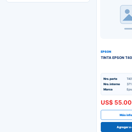
EPSON
TINTA EPSON T
Nro. parte
T4
Nro. interno
371
Marca
Eps
US$ 55.00
Más inf
Agregar a 