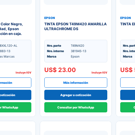
EPSON
EPSON
 Color Negro,
TINTA EPSON T49M420 AMARILLA
TINTA 
dad, Epson
ULTRACHROME DS
ión en caja.
8XXL120-AL
Nro. parte
T49M420
Nro. par
883-13
Nro. interno
381945-13
Nro. int
as Marcas
Marca
Epson
Marca
US$ 23.00
US$ 
Incluye IGV
Incluye IGV
ormación
Más información
cotización
Agregar a cotización
or WhatsApp
Consultar por WhatsApp