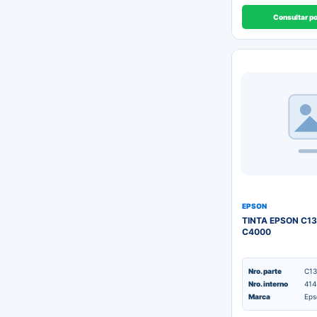
Consultar p
EPSON
TINTA EPSON C1
C4000
Nro. parte
C13
Nro. interno
414
Marca
Eps