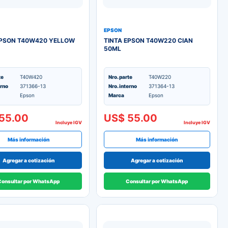
EPSON
EPSON T40W420 YELLOW
TINTA EPSON T40W220 CIAN
50ML
te
T40W420
Nro. parte
T40W220
erno
371366-13
Nro. interno
371364-13
Epson
Marca
Epson
55.00
US$ 55.00
Incluye IGV
Incluye IGV
Más información
Más información
Agregar a cotización
Agregar a cotización
Consultar por WhatsApp
Consultar por WhatsApp