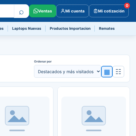
0
⌕
Ventas
Mi cuenta
Mi cotización
es
Laptops Nuevas
Productos Importacion
Remates
Ordenar por
▦
☷