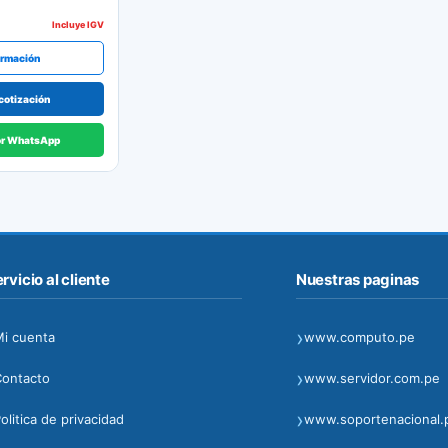
Incluye IGV
ormación
cotización
or WhatsApp
rvicio al cliente
Nuestras paginas
›
i cuenta
www.computo.pe
›
Contacto
www.servidor.com.pe
›
olitica de privacidad
www.soportenacional.