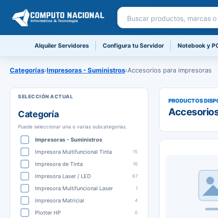
Buscar productos
Alquiler Servidores
Configura tu Servidor
Notebook y P
Categorías
›
Impresoras - Suministros
›
Accesorios para impresoras
PRODUCTOS DISP
Accesorios
Categoría
Puede seleccionar una o varias subcategorías.
Impresoras - Suministros
Impresora Multifuncional Tinta
15
Impresora de Tinta
16
Impresora Laser / LED
67
Impresora Multifuncional Laser
1
Impresora Matricial
4
Plotter HP
0