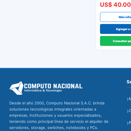
US$ 40.00
Más inf
Agregar a 
Consultar p
Se
›
M
Desde el año 2000, Computo Nacional S.A.C. brinda
soluciones tecnológicas integrales orientadas a
›
empresas, instituciones y usuarios especializados,
›
teniendo como principal línea de servicio el alquiler de
P
servidores, storage, switches, notebooks y PCs.