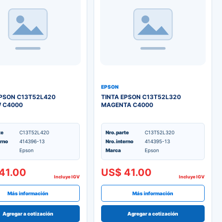
EPSON
EPSON C13T52L420
TINTA EPSON C13T52L320
 C4000
MAGENTA C4000
te
C13T52L420
Nro. parte
C13T52L320
erno
414396-13
Nro. interno
414395-13
Epson
Marca
Epson
41.00
US$ 41.00
Incluye IGV
Incluye IGV
Más información
Más información
Agregar a cotización
Agregar a cotización