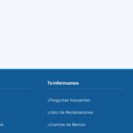
Te informamos
›
Preguntas frecuentes
›
Libro de Reclamaciones
›
pe
Cuentas de Bancos