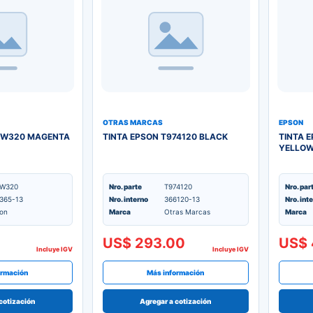
OTRAS MARCAS
EPSON
40W320 MAGENTA
TINTA EPSON T974120 BLACK
TINTA 
YELLOW
0W320
Nro. parte
T974120
Nro. par
365-13
Nro. interno
366120-13
Nro. int
on
Marca
Otras Marcas
Marca
US$ 293.00
US$ 
Incluye IGV
Incluye IGV
ormación
Más información
cotización
Agregar a cotización