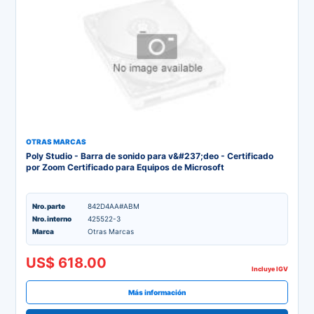
OTRAS MARCAS
Poly Studio - Barra de sonido para v&#237;deo - Certificado
por Zoom Certificado para Equipos de Microsoft
Nro. parte
842D4AA#ABM
Nro. interno
425522-3
Marca
Otras Marcas
US$ 618.00
Incluye IGV
Más información