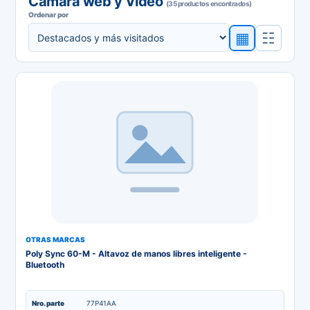
Camara web y Video
(35 productos encontrados)
Ordenar por
▦
☷
OTRAS MARCAS
Poly Sync 60-M - Altavoz de manos libres inteligente -
Bluetooth
Nro. parte
77P41AA