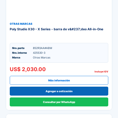
OTRAS MARCAS
Poly Studio X30 - X Series - barra de v&#237;deo All-in-One
Nro. parte
852R3AA#ABM
Nro. interno
425530-3
Marca
Otras Marcas
US$ 2,030.00
Incluye IGV
Más información
Agregar a cotización
Consultar por WhatsApp