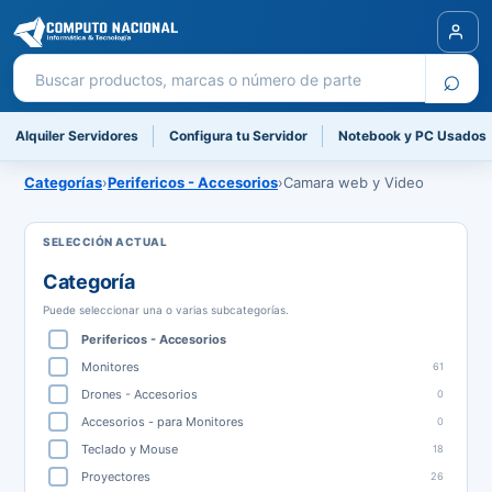
Buscar productos
⌕
Alquiler Servidores
Configura tu Servidor
Notebook y PC Usados
Categorías
›
Perifericos - Accesorios
›
Camara web y Video
Categoría
Puede seleccionar una o varias subcategorías.
Perifericos - Accesorios
Monitores
61
Drones - Accesorios
0
Accesorios - para Monitores
0
Teclado y Mouse
18
Proyectores
26