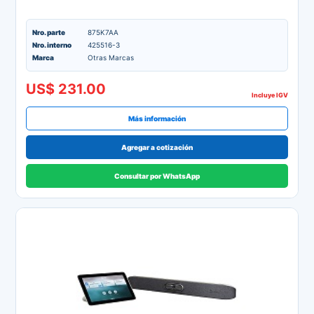
Nro. parte
875K7AA
Nro. interno
425516-3
Marca
Otras Marcas
US$ 231.00
Incluye IGV
Más información
Agregar a cotización
Consultar por WhatsApp