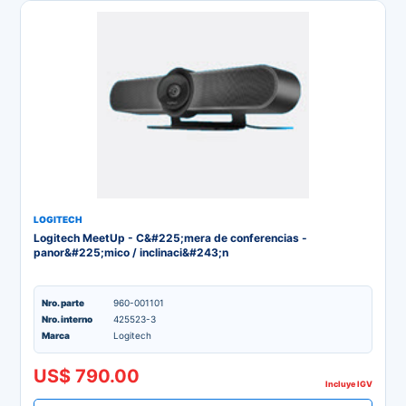
LOGITECH
Logitech MeetUp - C&#225;mera de conferencias -
panor&#225;mico / inclinaci&#243;n
Nro. parte
960-001101
Nro. interno
425523-3
Marca
Logitech
US$ 790.00
Incluye IGV