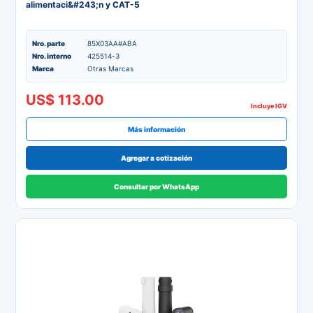
alimentaci&#243;n y CAT-5
Nro. parte
85X03AA#ABA
Nro. interno
425514-3
Marca
Otras Marcas
US$ 113.00
Incluye IGV
Más información
Agregar a cotización
Consultar por WhatsApp