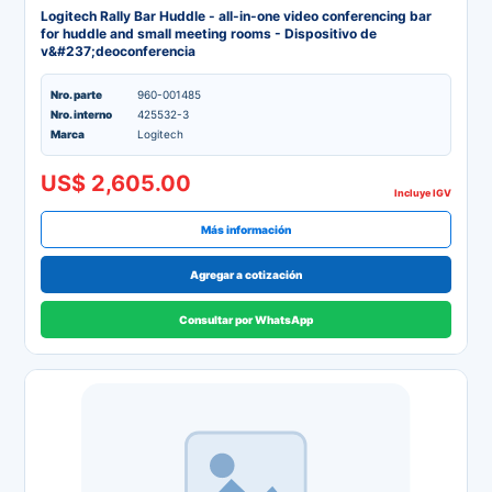
Logitech Rally Bar Huddle - all-in-one video conferencing bar
for huddle and small meeting rooms - Dispositivo de
v&#237;deoconferencia
Nro. parte
960-001485
Nro. interno
425532-3
Marca
Logitech
US$ 2,605.00
Incluye IGV
Más información
Agregar a cotización
Consultar por WhatsApp