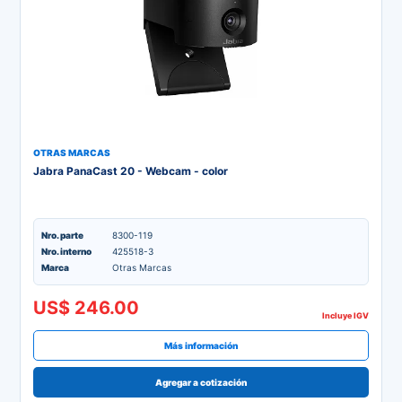
OTRAS MARCAS
Jabra PanaCast 20 - Webcam - color
Nro. parte
8300-119
Nro. interno
425518-3
Marca
Otras Marcas
US$ 246.00
Incluye IGV
Más información
Agregar a cotización