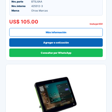
Nro. parte
875L6AA
Nro. interno
425512-3
Marca
Otras Marcas
US$ 105.00
Incluye IGV
Más información
Agregar a cotización
Consultar por WhatsApp