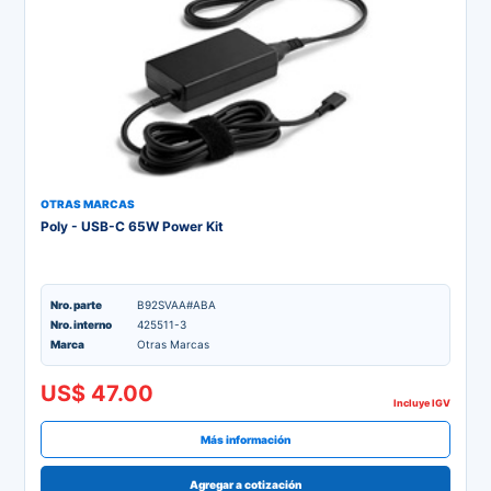
OTRAS MARCAS
Poly - USB-C 65W Power Kit
Nro. parte
B92SVAA#ABA
Nro. interno
425511-3
Marca
Otras Marcas
US$ 47.00
Incluye IGV
Más información
Agregar a cotización