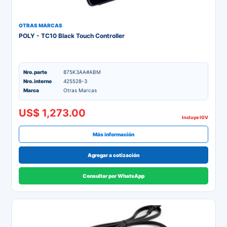
OTRAS MARCAS
POLY - TC10 Black Touch Controller
Nro. parte
875K3AA#ABM
Nro. interno
425528-3
Marca
Otras Marcas
US$ 1,273.00
Incluye IGV
Más información
Agregar a cotización
Consultar por WhatsApp