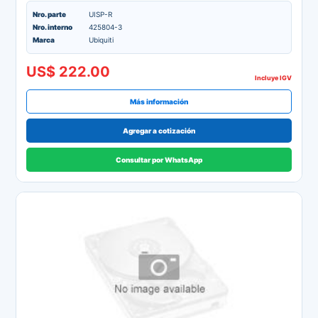
Nro. parte
UISP-R
Nro. interno
425804-3
Marca
Ubiquiti
US$ 222.00
Incluye IGV
Más información
Agregar a cotización
Consultar por WhatsApp