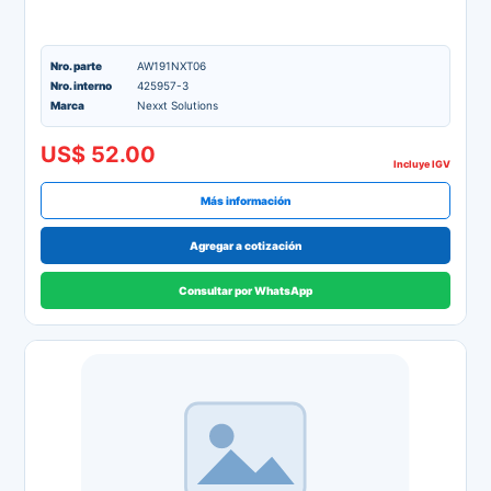
Nro. parte
AW191NXT06
Nro. interno
425957-3
Marca
Nexxt Solutions
US$ 52.00
Incluye IGV
Más información
Agregar a cotización
Consultar por WhatsApp