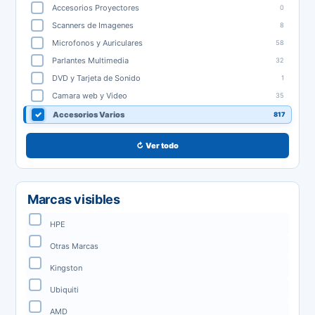
Accesorios Proyectores
0
Scanners de Imagenes
8
Microfonos y Auriculares
58
Parlantes Multimedia
32
DVD y Tarjeta de Sonido
1
Camara web y Video
35
Accesorios Varios
817
↻ Ver todo
Marcas visibles
HPE
Otras Marcas
Kingston
Ubiquiti
AMD