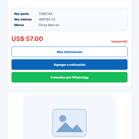
Nro. parte
7G8F1AA
Nro. interno
409763-13
Marca
Otras Marcas
US$ 57.00
Incluye IGV
Más información
Agregar a cotización
Consultar por WhatsApp