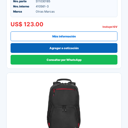
Nro. parte
S11030185
Nro. interno
410561-3
Marca
Otras Marcas
US$ 123.00
Incluye IGV
Más información
Agregar a cotización
Consultar por WhatsApp