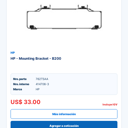
HP
HP - Mounting Bracket - B200
Nro. parte
762T5AA
Nro. interno
414706-3
Marca
HP
US$ 33.00
Incluye IGV
Más información
Agregar a cotización