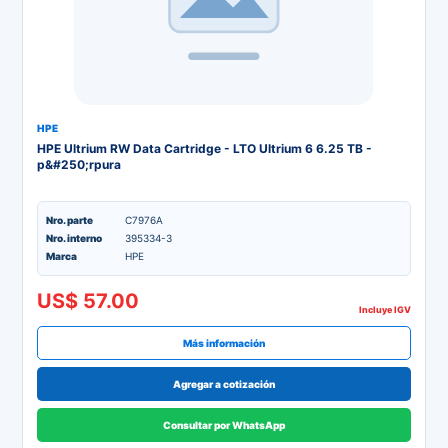
HPE
HPE Ultrium RW Data Cartridge - LTO Ultrium 6 6.25 TB -
p&#250;rpura
Nro. parte
C7976A
Nro. interno
395334-3
Marca
HPE
US$ 57.00
Incluye IGV
Más información
Agregar a cotización
Consultar por WhatsApp