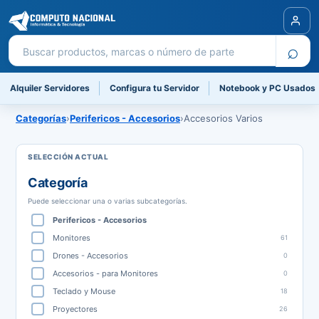
Buscar productos
⌕
Alquiler Servidores
Configura tu Servidor
Notebook y PC Usados
Categorías
›
Perifericos - Accesorios
›
Accesorios Varios
Categoría
Puede seleccionar una o varias subcategorías.
Perifericos - Accesorios
Monitores
61
Drones - Accesorios
0
Accesorios - para Monitores
0
Teclado y Mouse
18
Proyectores
26