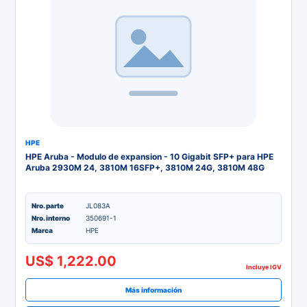
HPE
HPE Aruba - Modulo de expansion - 10 Gigabit SFP+ para HPE
Aruba 2930M 24, 3810M 16SFP+, 3810M 24G, 3810M 48G
Nro. parte
JL083A
Nro. interno
350691-1
Marca
HPE
US$ 1,222.00
Incluye IGV
Más información