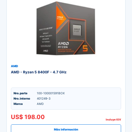
AMD
AMD - Ryzen 5 8400F - 4.7 GHz
Nro. parte
100-100001591BOX
Nro. interno
401249-3
Marca
AMD
US$ 198.00
Incluye IGV
Más información