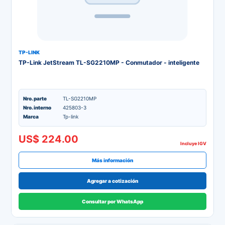
TP-LINK
TP-Link JetStream TL-SG2210MP - Conmutador - inteligente
Nro. parte
TL-SG2210MP
Nro. interno
425803-3
Marca
Tp-link
US$ 224.00
Incluye IGV
Más información
Agregar a cotización
Consultar por WhatsApp