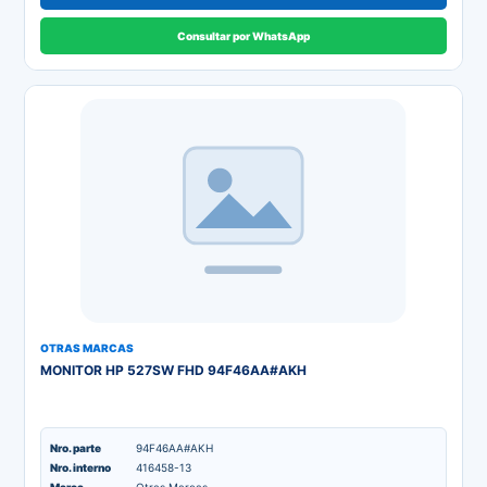
Consultar por WhatsApp
OTRAS MARCAS
MONITOR HP 527SW FHD 94F46AA#AKH
Nro. parte
94F46AA#AKH
Nro. interno
416458-13