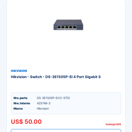
HIKVISION
Hikvision - Switch - DS-3E1505P-EI 4 Port Gigabit S
Nro. parte
DS-3E1505P-EI(O-STD)
Nro. interno
425746-3
Marca
Hikvision
US$ 50.00
Incluye IGV