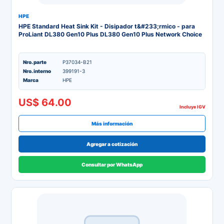
HPE
HPE Standard Heat Sink Kit - Disipador t&#233;rmico - para
ProLiant DL380 Gen10 Plus DL380 Gen10 Plus Network Choice
Nro. parte
P37034-B21
Nro. interno
399191-3
Marca
HPE
US$ 64.00
Incluye IGV
Más información
Agregar a cotización
Consultar por WhatsApp