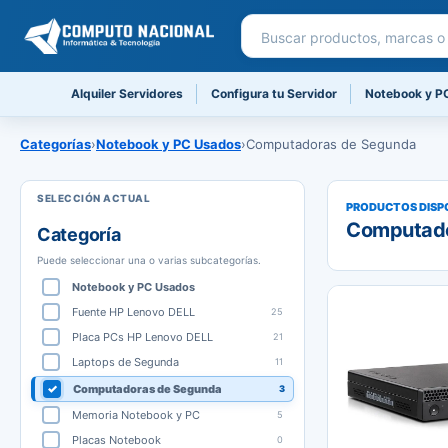
Buscar productos
Alquiler Servidores
Configura tu Servidor
Notebook y P
Categorías
›
Notebook y PC Usados
›
Computadoras de Segunda
PRODUCTOS DISP
Computad
Categoría
Puede seleccionar una o varias subcategorías.
Notebook y PC Usados
Fuente HP Lenovo DELL
25
Placa PCs HP Lenovo DELL
21
Laptops de Segunda
11
Computadoras de Segunda
3
Memoria Notebook y PC
5
Placas Notebook
0