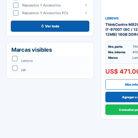
Repuestos Y Accesorios
0
Repuestos Y Accesorios PCs
0
LENOVO
ThinkCentre M920q
↻ Ver todo
i7-9700T (6C / 12
12MB) 16GB DDR
SSD M.2 2280 PC
Integrated Intel 
Nro. parte
TI
Marcas visibles
Windows 10 Pro 6
Nro. interno
410
Usado Garantia 1
Marca
Len
Lenovo
US$ 471.0
HP
Más inf
Agregar a 
Consultar p