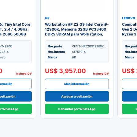
HP
LENOVO
 Tiny Intel Core
Workstation HP Z2 G9 Intel Core i9-
Computa
T, 2.4 / 4.0GHz,
12900K, Memoria 32GB PC38400
Gen 2 D
4-2666 500GB
DDR5 SDRAM para Workstation,
Ryzen 3
Ie x4 NVMe Opal
Unidad en estado solido 1TB M.2
256GB D
UHD Graphics 630
PCIe SSD, Tarjeta de video RTX
Segundo
NYM920Q
Nro. parte
VENT-HPZ2G912900K-1
Nro. par
4 - Producto
3080 10GB
243-4
Nro. interno
417510-4
Nro. int
2 Meses
ovo
Marca
HP
Marca
0
US$ 3,957.00
US$ 
Incluye IGV
Incluye IGV
ormación
Más información
cotización
Agregar a cotización
or WhatsApp
Consultar por WhatsApp