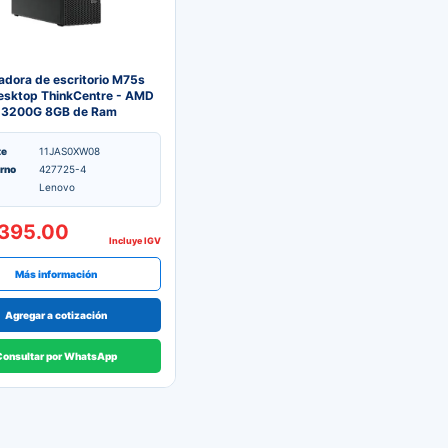
dora de escritorio M75s
esktop ThinkCentre - AMD
 3200G 8GB de Ram
isco SSD - Equipos de
 uso
te
11JAS0XW08
erno
427725-4
Lenovo
395.00
Incluye IGV
Más información
Agregar a cotización
Consultar por WhatsApp