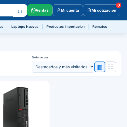
0
⌕
Ventas
Mi cuenta
Mi cotización
es
Laptops Nuevas
Productos Importacion
Remates
Ordenar por
▦
☷