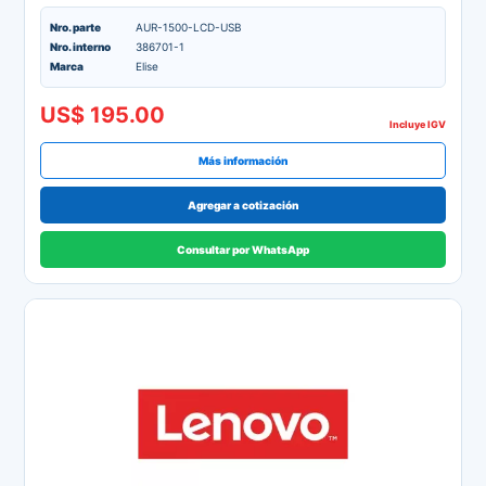
Nro. parte
AUR-1500-LCD-USB
Nro. interno
386701-1
Marca
Elise
US$ 195.00
Incluye IGV
Más información
Agregar a cotización
Consultar por WhatsApp