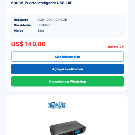
600 W, Puerto inteligente USB-HID.
Nro. parte
AUR-1000-LCD-USB
Nro. interno
386699-1
Marca
Elise
US$ 149.00
Incluye IGV
Más información
Agregar a cotización
Consultar por WhatsApp