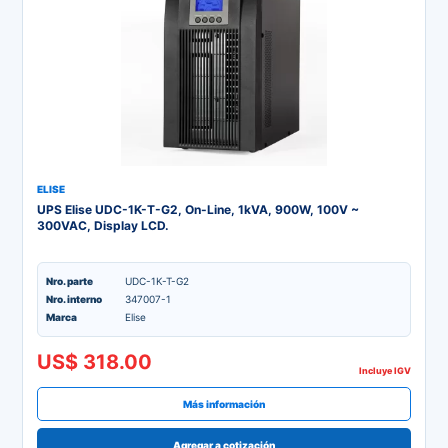
ELISE
UPS Elise UDC-1K-T-G2, On-Line, 1kVA, 900W, 100V ~
300VAC, Display LCD.
Nro. parte
UDC-1K-T-G2
Nro. interno
347007-1
Marca
Elise
US$ 318.00
Incluye IGV
Más información
Agregar a cotización