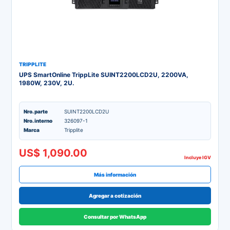
TRIPPLITE
UPS SmartOnline TrippLite SUINT2200LCD2U, 2200VA,
1980W, 230V, 2U.
Nro. parte
SUINT2200LCD2U
Nro. interno
326097-1
Marca
Tripplite
US$ 1,090.00
Incluye IGV
Más información
Agregar a cotización
Consultar por WhatsApp