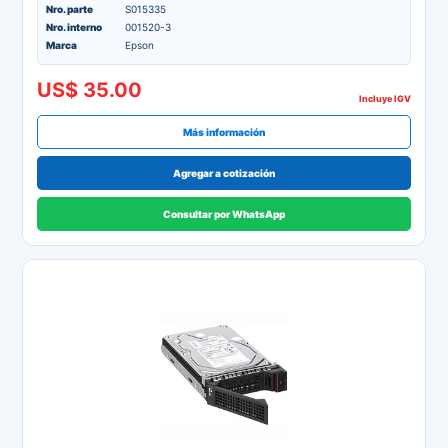
Nro. parte
S015335
Nro. interno
001520-3
Marca
Epson
US$ 35.00
Incluye IGV
Más información
Agregar a cotización
Consultar por WhatsApp