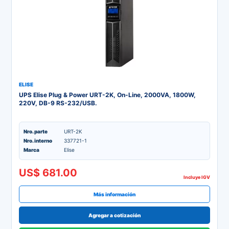
ELISE
UPS Elise Plug & Power URT-2K, On-Line, 2000VA, 1800W,
220V, DB-9 RS-232/USB.
Nro. parte
URT-2K
Nro. interno
337721-1
Marca
Elise
US$ 681.00
Incluye IGV
Más información
Agregar a cotización