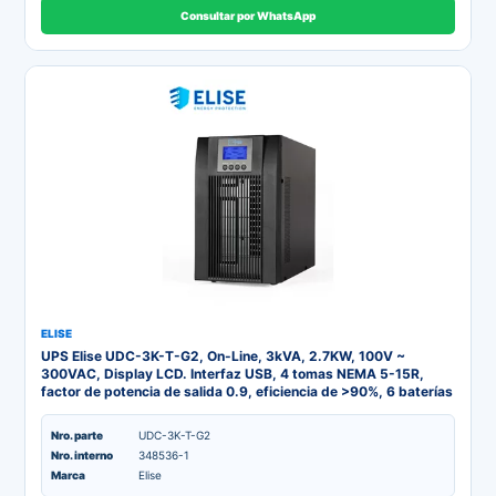
Consultar por WhatsApp
ELISE
UPS Elise UDC-3K-T-G2, On-Line, 3kVA, 2.7KW, 100V ~
300VAC, Display LCD. Interfaz USB, 4 tomas NEMA 5-15R,
factor de potencia de salida 0.9, eficiencia de >90%, 6 baterías
internas, alarma audible.
Nro. parte
UDC-3K-T-G2
Nro. interno
348536-1
Marca
Elise