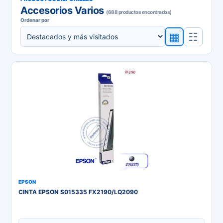
Accesorios Varios
(688 productos encontrados)
Ordenar por
▦
☷
EPSON
CINTA EPSON S015335 FX2190/LQ2090