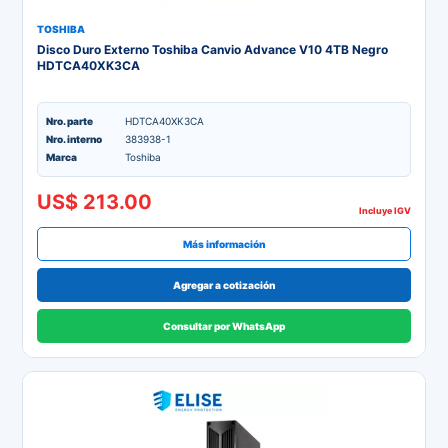
TOSHIBA
Disco Duro Externo Toshiba Canvio Advance V10 4TB Negro
HDTCA40XK3CA
Nro. parte
HDTCA40XK3CA
Nro. interno
383938-1
Marca
Toshiba
US$ 213.00
Incluye IGV
Más información
Agregar a cotización
Consultar por WhatsApp