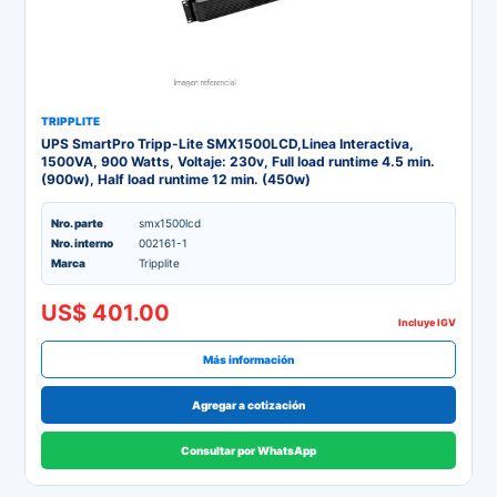
TRIPPLITE
UPS SmartPro Tripp-Lite SMX1500LCD,Linea Interactiva,
1500VA, 900 Watts, Voltaje: 230v, Full load runtime 4.5 min.
(900w), Half load runtime 12 min. (450w)
Nro. parte
smx1500lcd
Nro. interno
002161-1
Marca
Tripplite
US$ 401.00
Incluye IGV
Más información
Agregar a cotización
Consultar por WhatsApp