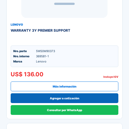
LENOVO
WARRANTY 3Y PREMIER SUPPORT
Nro. parte
5WS0M90373
Nro. interno
369581-1
Marca
Lenovo
US$ 136.00
Incluye IGV
Más información
Agregar a cotización
Consultar por WhatsApp