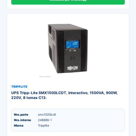
TRIPPLITE
UPS Tripp-Lite SMX1500LCDT, Interactivo, 1500VA, 900W,
220V, 8 tomas C13.
Nro. parte
smx1500lcdt
Nro. interno
248886-1
Marca
Tripplite