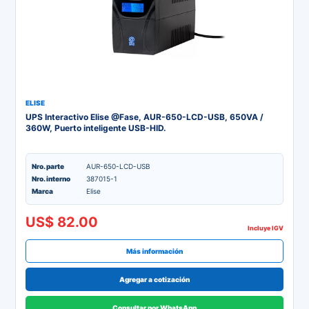
ELISE
UPS Interactivo Elise @Fase, AUR-650-LCD-USB, 650VA /
360W, Puerto inteligente USB-HID.
Nro. parte
AUR-650-LCD-USB
Nro. interno
387015-1
Marca
Elise
US$ 82.00
Incluye IGV
Más información
Agregar a cotización
Consultar por WhatsApp