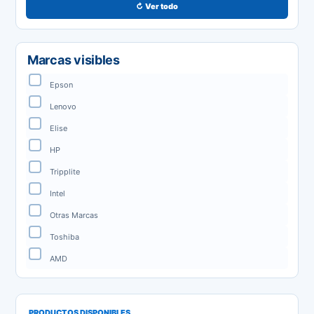
↻ Ver todo
Marcas visibles
Epson
Lenovo
Elise
HP
Tripplite
Intel
Otras Marcas
Toshiba
AMD
PRODUCTOS DISPONIBLES