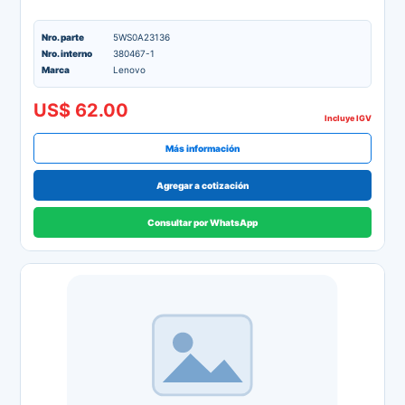
Nro. parte
5WS0A23136
Nro. interno
380467-1
Marca
Lenovo
US$ 62.00
Incluye IGV
Más información
Agregar a cotización
Consultar por WhatsApp