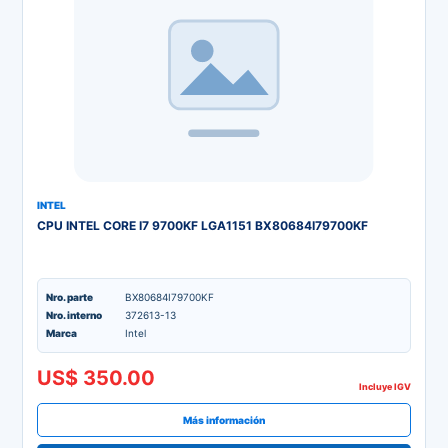
INTEL
CPU INTEL CORE I7 9700KF LGA1151 BX80684I79700KF
Nro. parte
BX80684I79700KF
Nro. interno
372613-13
Marca
Intel
US$ 350.00
Incluye IGV
Más información