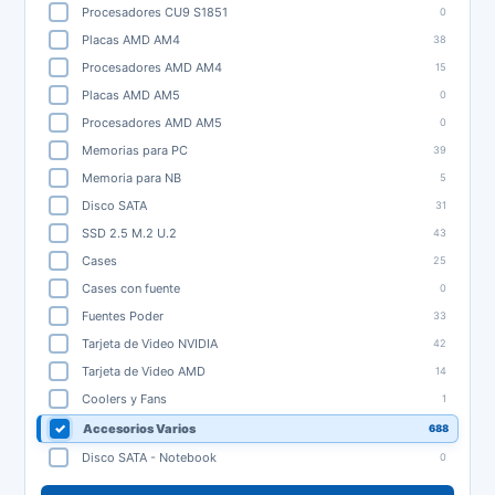
Procesadores CU9 S1851
0
Placas AMD AM4
38
Procesadores AMD AM4
15
Placas AMD AM5
0
Procesadores AMD AM5
0
Memorias para PC
39
Memoria para NB
5
Disco SATA
31
SSD 2.5 M.2 U.2
43
Cases
25
Cases con fuente
0
Fuentes Poder
33
Tarjeta de Video NVIDIA
42
Tarjeta de Video AMD
14
Coolers y Fans
1
Accesorios Varios
688
Disco SATA - Notebook
0