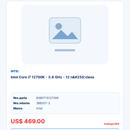
INTEL
Intel Core i7 12700K - 3.6 GHz - 12 n&#250;cleos
Nro. parte
BX8071512700K
Nro. interno
389207-3
Marca
Intel
US$ 469.00
Incluye IGV