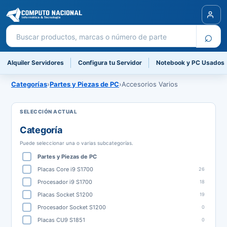
Buscar productos
⌕
Alquiler Servidores
Configura tu Servidor
Notebook y PC Usados
Categorías
›
Partes y Piezas de PC
›
Accesorios Varios
Categoría
Puede seleccionar una o varias subcategorías.
Partes y Piezas de PC
Placas Core i9 S1700
26
Procesador i9 S1700
18
Placas Socket S1200
19
Procesador Socket S1200
0
Placas CU9 S1851
0