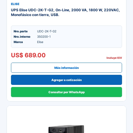
ELISE
UPS Elise UDC-2K-T-G2, On-Line, 2000 VA, 1800 W, 220VAC,
Monofásico con tierra, USB.
Nro. parte
UDC-2K-T-G2
Nro. interno
350200-1
Marca
Elise
US$ 689.00
Incluye IGV
Más información
Agregar a cotización
Consultar por WhatsApp