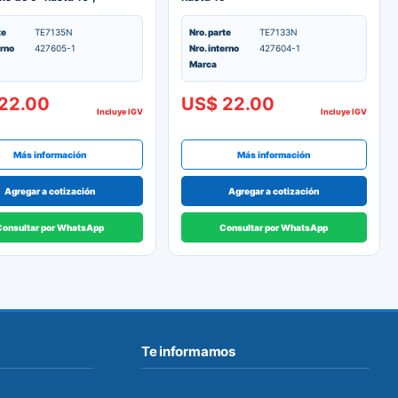
o
te
TE7135N
Nro. parte
TE7133N
erno
427605-1
Nro. interno
427604-1
Marca
22.00
US$ 22.00
Incluye IGV
Incluye IGV
Más información
Más información
Agregar a cotización
Agregar a cotización
Consultar por WhatsApp
Consultar por WhatsApp
Te informamos