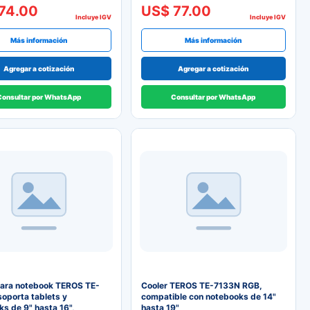
74.00
US$ 77.00
Incluye IGV
Incluye IGV
Más información
Más información
Agregar a cotización
Agregar a cotización
Consultar por WhatsApp
Consultar por WhatsApp
para notebook TEROS TE-
Cooler TEROS TE-7133N RGB,
oporta tablets y
compatible con notebooks de 14"
s de 9" hasta 16",
hasta 19"