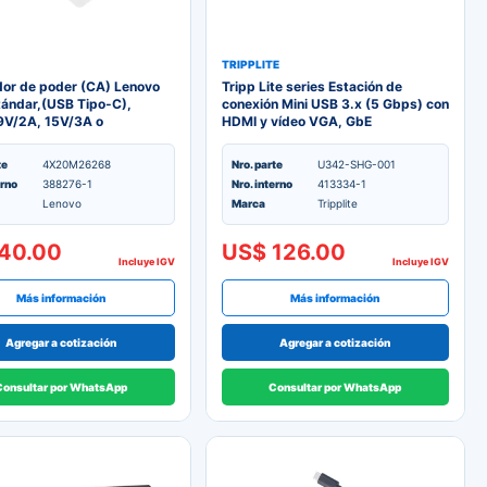
TRIPPLITE
or de poder (CA) Lenovo
Tripp Lite series Estación de
ándar,(USB Tipo-C),
conexión Mini USB 3.x (5 Gbps) con
9V/2A, 15V/3A o
HDMI y vídeo VGA, GbE
25A
te
4X20M26268
Nro. parte
U342-SHG-001
erno
388276-1
Nro. interno
413334-1
Lenovo
Marca
Tripplite
40.00
US$ 126.00
Incluye IGV
Incluye IGV
Más información
Más información
Agregar a cotización
Agregar a cotización
Consultar por WhatsApp
Consultar por WhatsApp