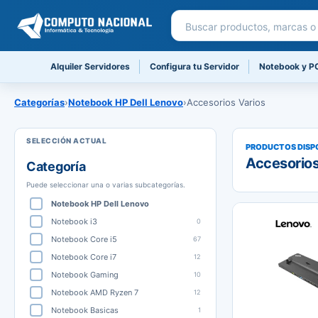
Buscar productos
Alquiler Servidores
Configura tu Servidor
Notebook y P
Categorías
›
Notebook HP Dell Lenovo
›
Accesorios Varios
PRODUCTOS DISP
Accesorios
Categoría
Puede seleccionar una o varias subcategorías.
Notebook HP Dell Lenovo
Notebook i3
0
Notebook Core i5
67
Notebook Core i7
12
Notebook Gaming
10
Notebook AMD Ryzen 7
12
Notebook Basicas
1