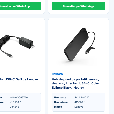
Consultar por WhatsApp
Consultar por WhatsApp
LENOVO
or USB-C GaN de Lenovo
Hub de puertos portatil Lenovo,
delgado, Interfaz: USB-C, Color
Eclipse Black (Negro)
te
40AWGC65WW
Nro. parte
4X11N40212
erno
415508-1
Nro. interno
415509-1
Lenovo
Marca
Lenovo