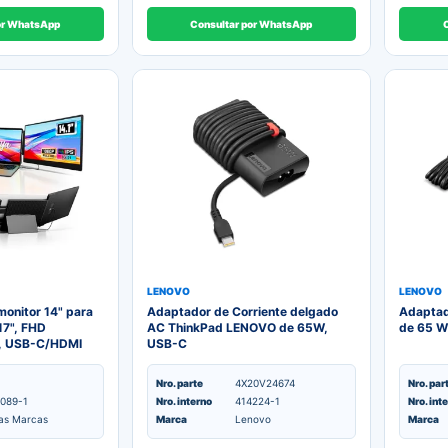
or WhatsApp
Consultar por WhatsApp
LENOVO
LENOVO
monitor 14" para
Adaptador de Corriente delgado
Adaptad
17", FHD
AC ThinkPad LENOVO de 65W,
de 65 W
S, USB-C/HDMI
USB-C
Nro. parte
4X20V24674
Nro. par
089-1
Nro. interno
414224-1
Nro. int
as Marcas
Marca
Lenovo
Marca