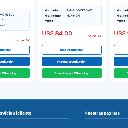
platead
Nro. parte
U442-DOCK5D-GY
Nro. par
AWGN65US
Nro. interno
427642-1
Nro. int
071-1
Marca
Marca
ovo
US$ 84.00
US$ 
Incluye IGV
Incluye IGV
ormación
Más información
cotización
Agregar a cotización
or WhatsApp
Consultar por WhatsApp
rvicio al cliente
Nuestras paginas