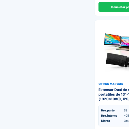
Consultar p
OTRAS MARCAS
Extensor Dual de 
portatiles de 13"-
(1920x1080), IP
Nro. parte
S3
Nro. interno
405
Marca
Otr