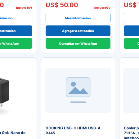
00
US$ 50.00
US$ 
Incluye IGV
Incluye IGV
ormación
Más información
cotización
Agregar a cotización
or WhatsApp
Consultar por WhatsApp
DOCKING USB-C HDMI USB-A
Cooler 
o GaN Nano de
RJ45
7135N, s
notebook