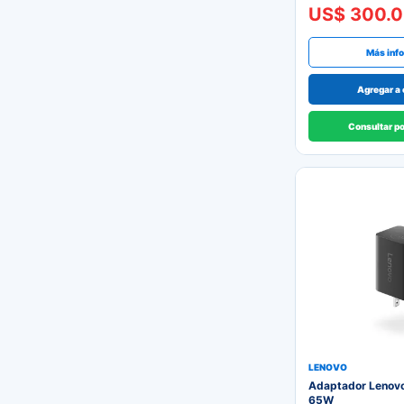
US$ 300.
Más inf
Agregar a 
Consultar p
LENOVO
Adaptador Lenov
65W