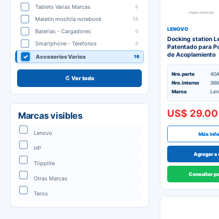
Tablets Varias Marcas
0
Maletin mochila notebook
35
LENOVO
Baterias - Cargadores
0
Docking station L
Smartphone - Telefonos
0
Patentado para Por
de Acoplamiento
Accesorios Varios
16
Nro. parte
40
↻ Ver todo
Nro. interno
366
Marca
Len
US$ 29.00
Marcas visibles
Lenovo
Más inf
HP
Agregar a 
Tripplite
Consultar p
Otras Marcas
Teros