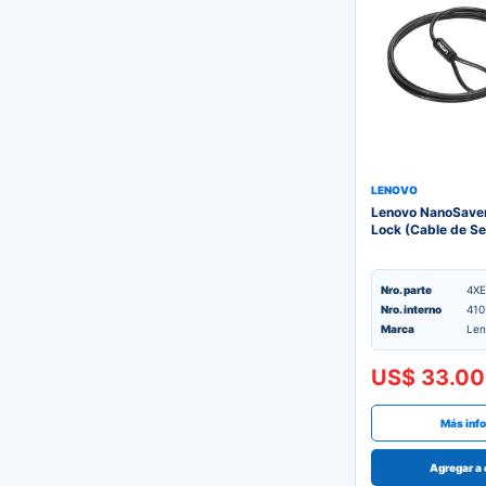
LENOVO
Lenovo NanoSaver
Lock (Cable de S
Nro. parte
4XE
Nro. interno
410
Marca
Len
US$ 33.00
Más inf
Agregar a 