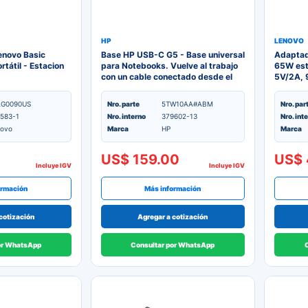
HP
LENOVO
enovo Basic
Base HP USB-C G5 - Base universal
Adaptad
tátil - Estacion
para Notebooks. Vuelve al trabajo
65W est
con un cable conectado desde el
5V/2A, 
USB-C de tu notebook a tus
20V/3.
pantallas, dispositivos y red
AG0090US
Nro. parte
5TW10AA#ABM
Nro. par
alámbrica gracias a la versátil,
583-1
Nro. interno
379602-13
Nro. int
elegante y compacta base HP USB-
ovo
Marca
HP
Marca
C G5. La base es compatible con
notebooks de marcas como HP,
Apple, Dell, Lenovo, así como de
US$ 159.00
US$ 
otros fabricantes.
Incluye IGV
Incluye IGV
ormación
Más información
cotización
Agregar a cotización
or WhatsApp
Consultar por WhatsApp