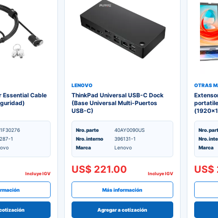
LENOVO
OTRAS 
 Essential Cable
ThinkPad Universal USB-C Dock
Extensor
eguridad)
(Base Universal Multi-Puertos
portatil
USB-C)
(1920x1
1F30276
Nro. parte
40AY0090US
Nro. par
287-1
Nro. interno
396131-1
Nro. int
ovo
Marca
Lenovo
Marca
US$ 221.00
US$ 
Incluye IGV
Incluye IGV
ormación
Más información
cotización
Agregar a cotización