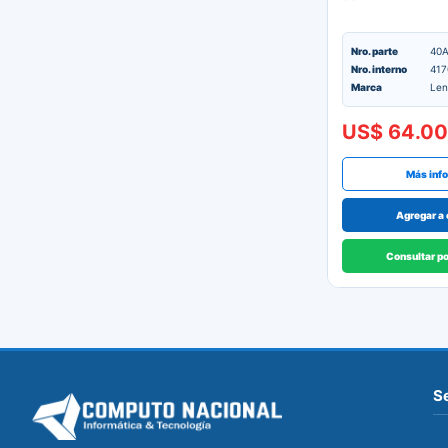
Nro. parte
40
Nro. interno
417
Marca
Len
US$ 64.00
Más inf
Agregar a 
Consultar p
Se