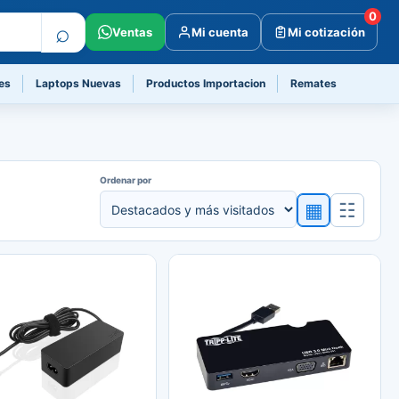
0
⌕
Ventas
Mi cuenta
Mi cotización
es
Laptops Nuevas
Productos Importacion
Remates
Ordenar por
▦
☷