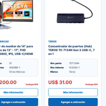
MARCAS
TEROS
 de monitor de 14" para
Concentrador de puertos (Hub)
es de 13" - 17", FHD
TEROS TE-7134N Gen 3 USB-C, 7
080), IPS, USB-C/HDMI
en 1
te
S1
Nro. parte
TE7134N
erno
405088-1
Nro. interno
413333-1
Otras Marcas
Marca
Teros
200.00
US$ 31.00
Incluye IGV
Incluye IGV
Más información
Más información
Agregar a cotización
Agregar a cotización