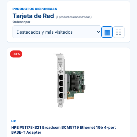
PRODUCTOS DISPONIBLES
Tarjeta de Red
(3 productos encontrados)
Ordenar por
▦
☷
-37%
HP
HPE P51178-B21 Broadcom BCM5719 Ethernet 1Gb 4-port
BASE-T Adapter