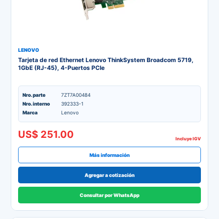
LENOVO
Tarjeta de red Ethernet Lenovo ThinkSystem Broadcom 5719,
1GbE (RJ-45), 4-Puertos PCIe
Nro. parte
7ZT7A00484
Nro. interno
392333-1
Marca
Lenovo
US$ 251.00
Incluye IGV
Más información
Agregar a cotización
Consultar por WhatsApp