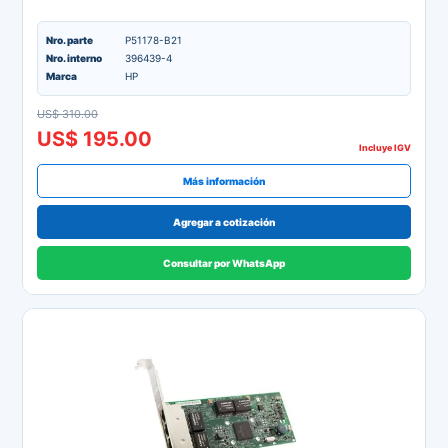
Nro. parte
P51178-B21
Nro. interno
396439-4
Marca
HP
US$ 310.00
US$ 195.00
Incluye IGV
Más información
Agregar a cotización
Consultar por WhatsApp