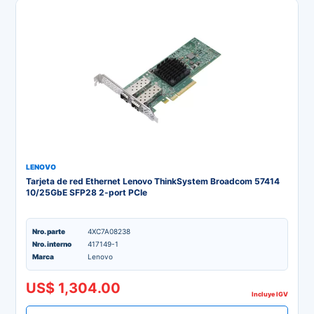
LENOVO
Tarjeta de red Ethernet Lenovo ThinkSystem Broadcom 57414
10/25GbE SFP28 2-port PCIe
Nro. parte
4XC7A08238
Nro. interno
417149-1
Marca
Lenovo
US$ 1,304.00
Incluye IGV