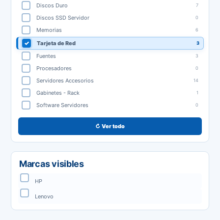
Discos Duro
7
Discos SSD Servidor
0
Memorias
6
Tarjeta de Red
3
Fuentes
3
Procesadores
0
Servidores Accesorios
14
Gabinetes - Rack
1
Software Servidores
0
↻ Ver todo
Marcas visibles
HP
Lenovo