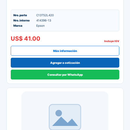
Nro. parte
C13T52L420
Nro. interno
414396-13
Marca
Epson
US$ 41.00
Incluye IGV
Más información
Agregar a cotización
Consultar por WhatsApp