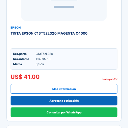
EPSON
TINTA EPSON C13T52L320 MAGENTA C4000
Nro. parte
C13T52L320
Nro. interno
414395-13
Marca
Epson
US$ 41.00
Incluye IGV
Más información
Agregar a cotización
Consultar por WhatsApp