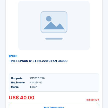
EPSON
TINTA EPSON C13T52L220 CYAN C4000
Nro. parte
C13T52L220
Nro. interno
414394-13
Marca
Epson
US$ 40.00
Incluye IGV
Más información