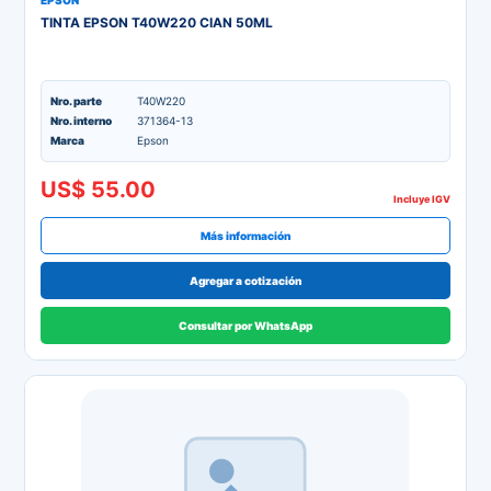
EPSON
TINTA EPSON T40W220 CIAN 50ML
Nro. parte
T40W220
Nro. interno
371364-13
Marca
Epson
US$ 55.00
Incluye IGV
Más información
Agregar a cotización
Consultar por WhatsApp