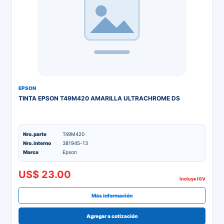
EPSON
TINTA EPSON T49M420 AMARILLA ULTRACHROME DS
Nro. parte
T49M420
Nro. interno
381945-13
Marca
Epson
US$ 23.00
Incluye IGV
Más información
Agregar a cotización