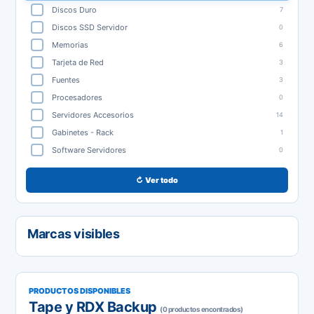
Discos Duro
7
Discos SSD Servidor
0
Memorias
6
Tarjeta de Red
3
Fuentes
3
Procesadores
0
Servidores Accesorios
14
Gabinetes - Rack
1
Software Servidores
0
↻ Ver todo
Marcas visibles
PRODUCTOS DISPONIBLES
Tape y RDX Backup
(0 productos encontrados)