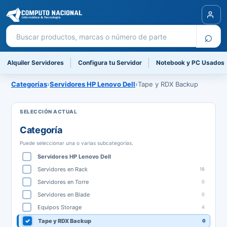
Buscar productos
⌕
Alquiler Servidores
Configura tu Servidor
Notebook y PC Usados
Categorías
›
Servidores HP Lenovo Dell
›
Tape y RDX Backup
Categoría
Puede seleccionar una o varias subcategorías.
Servidores HP Lenovo Dell
Servidores en Rack
18
Servidores en Torre
0
Servidores en Blade
0
Equipos Storage
4
Tape y RDX Backup
0