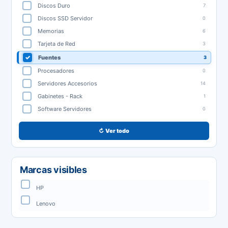
Discos Duro
7
Discos SSD Servidor
0
Memorias
6
Tarjeta de Red
3
Fuentes
3
Procesadores
0
Servidores Accesorios
14
Gabinetes - Rack
1
Software Servidores
0
↻ Ver todo
Marcas visibles
HP
Lenovo