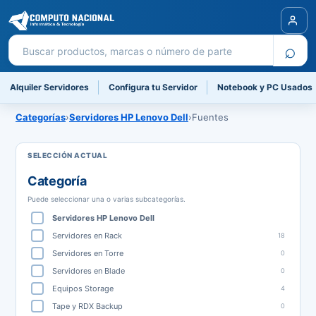
Buscar productos
⌕
Alquiler Servidores
Configura tu Servidor
Notebook y PC Usados
Categorías
›
Servidores HP Lenovo Dell
›
Fuentes
Categoría
Puede seleccionar una o varias subcategorías.
Servidores HP Lenovo Dell
Servidores en Rack
18
Servidores en Torre
0
Servidores en Blade
0
Equipos Storage
4
Tape y RDX Backup
0