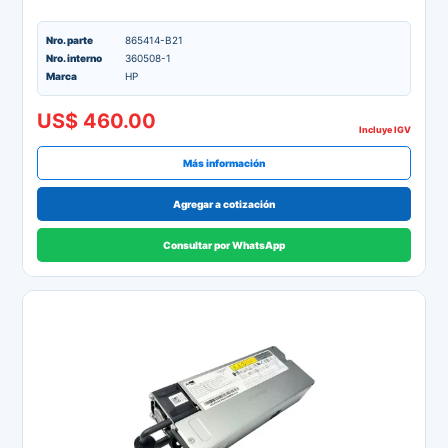
Nro. parte
865414-B21
Nro. interno
360508-1
Marca
HP
US$ 460.00
Incluye IGV
Más información
Agregar a cotización
Consultar por WhatsApp