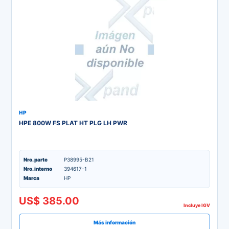
HP
HPE 800W FS PLAT HT PLG LH PWR
Nro. parte
P38995-B21
Nro. interno
394617-1
Marca
HP
US$ 385.00
Incluye IGV
Más información