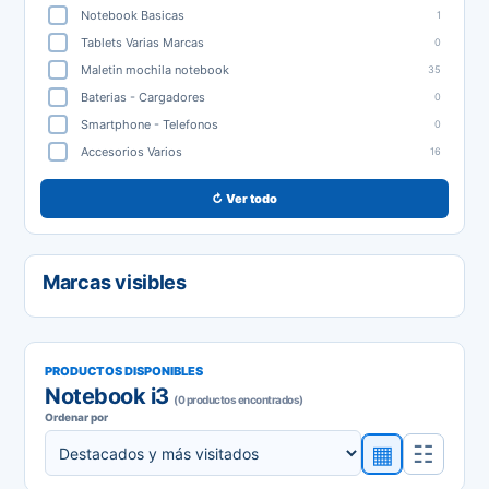
Notebook Basicas
1
Tablets Varias Marcas
0
Maletin mochila notebook
35
Baterias - Cargadores
0
Smartphone - Telefonos
0
Accesorios Varios
16
↻ Ver todo
Marcas visibles
PRODUCTOS DISPONIBLES
Notebook i3
(0 productos encontrados)
Ordenar por
▦
☷