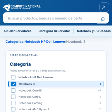
Buscar productos
⌕
Alquiler Servidores
Configura tu Servidor
Notebook y PC Usados
Categorías
›
Notebook HP Dell Lenovo
›
Notebook i3
Categoría
Puede seleccionar una o varias subcategorías.
Notebook HP Dell Lenovo
Notebook i3
0
Notebook Core i5
67
Notebook Core i7
12
Notebook Gaming
10
Notebook AMD Ryzen 7
12